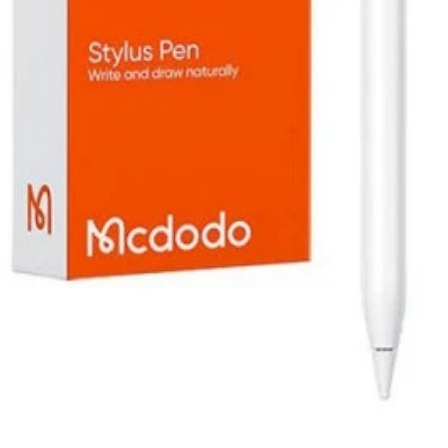
niversal Version）
.